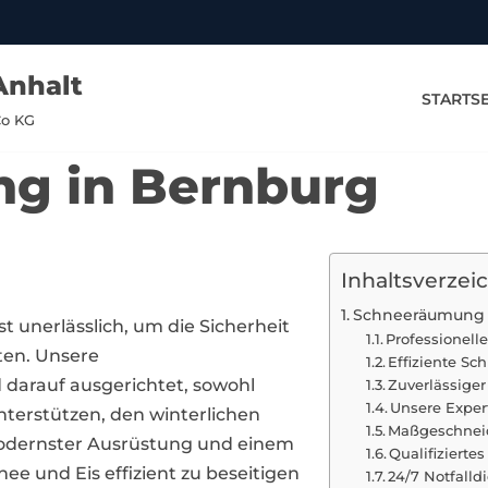
Anhalt
STARTSE
Co KG
g in Bernburg
Inhaltsverzei
Schneeräumung 
st unerlässlich, um die Sicherheit
Professionell
ten. Unsere
Effiziente S
darauf ausgerichtet, sowohl
Zuverlässige
Unsere Exper
erstützen, den winterlichen
Maßgeschneid
odernster Ausrüstung und einem
Qualifizierte
ee und Eis effizient zu beseitigen
24/7 Notfalld