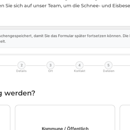
n Sie sich auf unser Team, um die Schnee- und Eisbese
schengespeichert, damit Sie das Formular später fortsetzen können. Di
elt.
2
3
4
5
Details
Ort
Kontakt
Dateien
ig werden?
🏛️
Kommune / Öffentlich