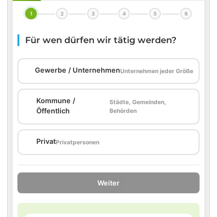
1
2
3
4
5
6
Für wen dürfen wir tätig werden?
🏢
Gewerbe / Unternehmen
Unternehmen jeder Größe
Kommune /
Städte, Gemeinden,
🏛️
Öffentlich
Behörden
🏠
Privat
Privatpersonen
Weiter