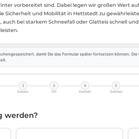
inter vorbereitet sind. Dabei legen wir großen Wert a
e Sicherheit und Mobilität in Hettstedt zu gewährleis
 auch bei starkem Schneefall oder Glatteis schnell und
leisten.
schengespeichert, damit Sie das Formular später fortsetzen können. Di
elt.
2
3
4
5
Details
Ort
Kontakt
Dateien
ig werden?