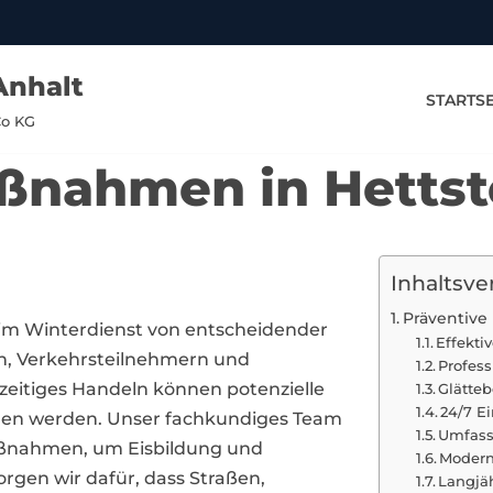
Anhalt
STARTSE
Co KG
ßnahmen in Hettst
Inhaltsve
Präventive
im Winterdienst von entscheidender
Effekt
n, Verkehrsteilnehmern und
Profes
zeitiges Handeln können potenzielle
Glätte
24/7 E
den werden. Unser fachkundiges Team
Umfass
maßnahmen, um Eisbildung und
Modern
rgen wir dafür, dass Straßen,
Langjä