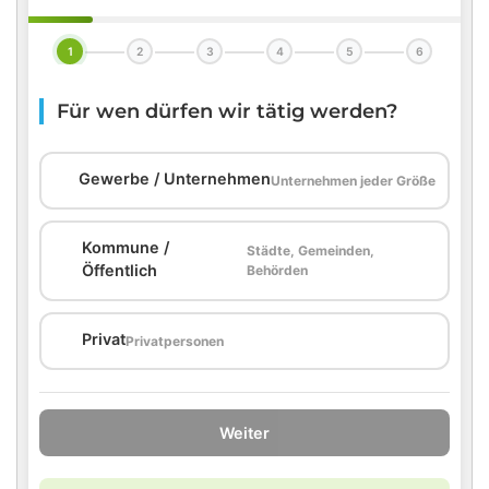
1
2
3
4
5
6
Für wen dürfen wir tätig werden?
🏢
Gewerbe / Unternehmen
Unternehmen jeder Größe
Kommune /
Städte, Gemeinden,
🏛️
Öffentlich
Behörden
🏠
Privat
Privatpersonen
Weiter