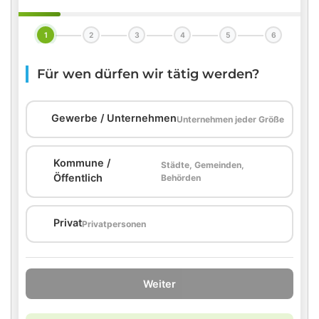
1
2
3
4
5
6
Für wen dürfen wir tätig werden?
🏢
Gewerbe / Unternehmen
Unternehmen jeder Größe
Kommune /
Städte, Gemeinden,
🏛️
Öffentlich
Behörden
🏠
Privat
Privatpersonen
Weiter