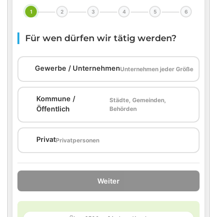
1
2
3
4
5
6
Für wen dürfen wir tätig werden?
🏢
Gewerbe / Unternehmen
Unternehmen jeder Größe
Kommune /
Städte, Gemeinden,
🏛️
Öffentlich
Behörden
🏠
Privat
Privatpersonen
Weiter