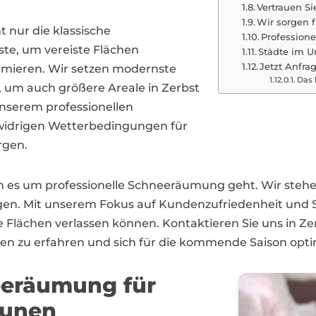
Vertrauen Si
Wir sorgen f
t nur die klassische
Profession
te, um vereiste Flächen
Städte im U
Jetzt Anfrag
mieren. Wir setzen modernste
Das 
, um auch größere Areale in Zerbst
unserem professionellen
 widrigen Wetterbedingungen für
rgen.
n es um professionelle Schneeräumung geht. Wir stehen
gen. Mit unserem Fokus auf Kundenzufriedenheit und Si
e Flächen verlassen können. Kontaktieren Sie uns in Z
n zu erfahren und sich für die kommende Saison opti
eeräumung für
unen