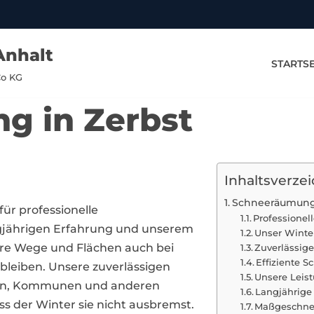
Anhalt
STARTSE
Co KG
g in Zerbst
Inhaltsverzei
Schneeräumung 
 für professionelle
Professione
gjährigen Erfahrung und unserem
Unser Winte
hre Wege und Flächen auch bei
Zuverlässig
Effiziente 
bleiben. Unsere zuverlässigen
Unsere Leis
ben, Kommunen und anderen
Langjährige
s der Winter sie nicht ausbremst.
Maßgeschnei