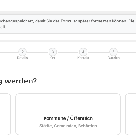
schengespeichert, damit Sie das Formular später fortsetzen können. Di
elt.
2
3
4
5
Details
Ort
Kontakt
Dateien
ig werden?
🏛️
Kommune / Öffentlich
Städte, Gemeinden, Behörden